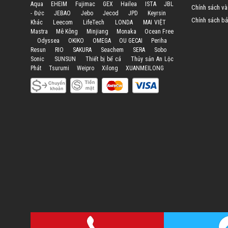
Aqua
EHEIM
Fujimac
GEX
Hailea
ISTA
JBL
Chính sách và
- Đức
JEBAO
Jebo
Jecod
JPD
Keyrsin
Chính sách bả
Khác
Leecom
LifeTech
LONDA
MAI VIỆT
Mastra
Mê Kông
Minjiang
Monaka
Ocean Free
Odyssea
OKIKO
OMEGA
OU GECAI
Periha
Resun
RIO
SAKURA
Seachem
SERA
Sobo
Sonic
SUNSUN
Thiết bị bể cá
Thủy sản An Lộc
Phát
Tsurumi
Weipro
Xilong
XUANMEILONG