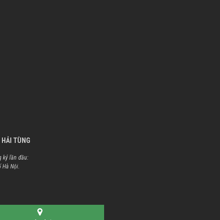
 HẢI TÙNG
 ký lần đầu:
ố Hà Nội.