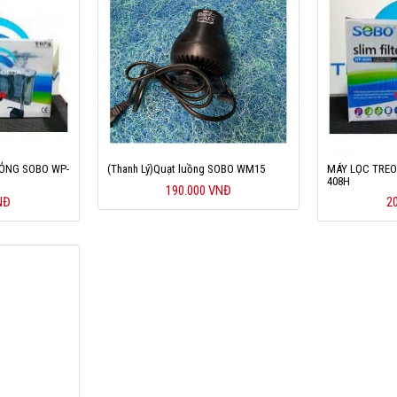
ỎNG SOBO WP-
(Thanh Lý)Quạt luồng SOBO WM15
MÁY LỌC TRE
408H
190.000 VNĐ
NĐ
2