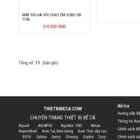
MÁY SỦI HAI VÒI CHẠY ÊM SOBO SB-
1106
210.000 VNĐ
Tổng số:
11
(bản ghi)
Hỗ trợ
THIETBIBECA.COM
Hướng dẫn đặ
CHUYÊN TRANG THIẾT BỊ BỂ CÁ
Thông tin tha
Aquael
AQUAFIN
AquaKoi VMC
Atman
Chính sách đổi
BeamsWork
Bơm Tạt, Bơm luồng
Bơm Thác đẩy cao
Chính sách vậ
BOYU
Caibao
Camry
Chaning
Dophin
Easy-