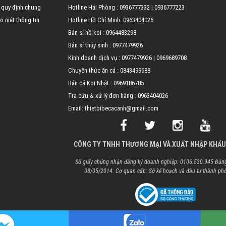
 quy định chung
Hotline Hải Phòng :
0936777332
|
0936777223
o mật thông tin
Hotline Hồ Chí Minh:
0963404026
Bán sỉ hồ koi :
0964483298
Bán sỉ thủy sinh :
0977479926
Kinh doanh dịch vụ :
0977479926
|
0969689708
Chuyên thức ăn cá :
0843499688
Bán cá Koi Nhật :
0969186785
Tra cứu & xử lý đơn hàng :
0963404026
Email: thietbibecacanh@gmail.com
CÔNG TY TNHH THƯƠNG MẠI VÀ XUẤT NHẬP KHẨU
Số giấy chứng nhận đăng ký doanh nghiệp: 0106.530.945 Đăng
08/05/2014. Cơ quan cấp: Sở kế hoạch và đầu tư thành ph