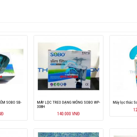
 ÊM SOBO SB-
MÁY LỌC TREO DẠNG MỎNG SOBO WP-
Máy lọc thác 
308H
1
NĐ
140.000 VNĐ