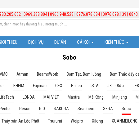
983.205.632
|
0969.388.804
|
0966.948.528
|
0976.078.684
|
0976.098.139
|
0843.
GIỚI THIỆU
DỊCH VỤ
DỰ ÁN
CÁ KOI
KIẾN THỨC
Cá Koi Nhật Bản
Trị bệnh cho cá
Sobo
Những chú ý trong vi
 VMC
Atman
BeamsWork
Bơm Tạt, Bơm luồng
Bơm Thác đẩy c
qua
EHEIM
Fujimac
GEX
Hailea
ISTA
JBL - Đức
JE
Kiến thức hồ cá Koi
LifeTech
LONDA
MAI VIỆT
Mastra
Mê Kông
Minjiang
M
Kiến thức chăm sóc b
Periha
Resun
RIO
SAKURA
Seachem
SERA
Sobo
Video hướng dẫn lắp đ
Thủy sản An Lộc Phát
Tsurumi
Weipro
Xilong
XUANMEILONG
Quản lý và xử lý nước