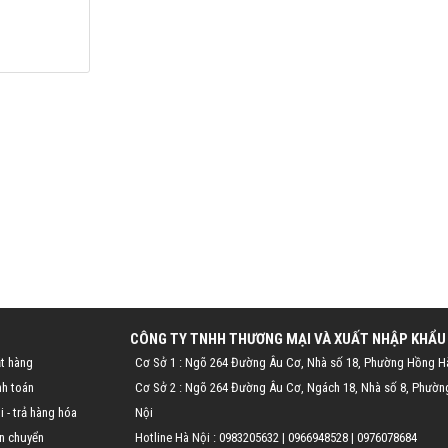
CÔNG TY TNHH THƯƠNG MẠI VÀ XUẤT NHẬP KHẨU
t hàng
Cơ Sở 1 : Ngõ 264 Đường Âu Cơ, Nhà số 18, Phường Hồng H
nh toán
Cơ Sở 2 : Ngõ 264 Đường Âu Cơ, Ngách 18, Nhà số 8, Phườn
 - trả hàng hóa
Nội
n chuyển
Hotline Hà Nội :
0983205632
|
0966948528
|
0976078684