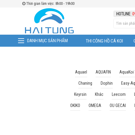
Thời gian làm việc: 8h00 - 19h00
TÌM THEO
HOTLINE:
0
DANH MỤC SẢN PHẨM
THI CÔNG HỒ CÁ KOI
Aquael
AQUAFIN
AquaKoi
Chaning
Dophin
Easy-A
Keyrsin
Khác
Leecom
OKIKO
OMEGA
OU GECAI