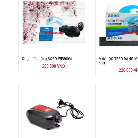
Quạt thổi luồng SOBO WP800M
MÁY LỌC TREO DẠNG M
508H
280.000 VNĐ
220.000 V