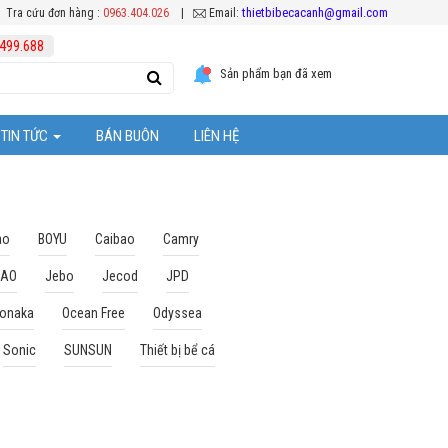
thietbibecacanh@gmail.com
Tra cứu đơn hàng :
0963.404.026
|
Email:
499.688
Sản phẩm bạn đã xem
TIN TỨC
BÁN BUÔN
LIÊN HỆ
Tuyển Dụng
ệc chăm sóc cá Koi
Hoạt Động Công Ty
ao
BOYU
Caibao
Camry
BAO
Jebo
Jecod
JPD
Khuyến mại
onaka
Ocean Free
Odyssea
ể cá cảnh
Sonic
SUNSUN
Thiết bị bể cá
ặt thiết bị bể cá
 bể cả