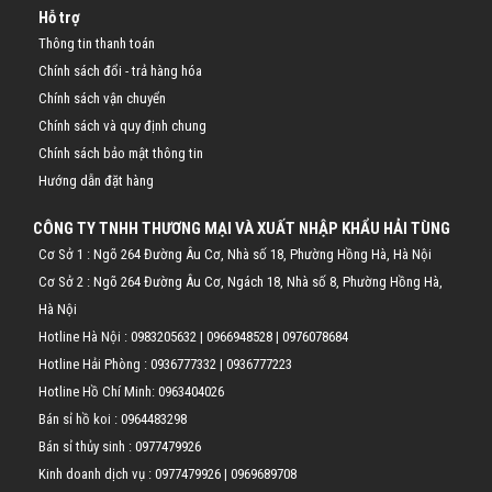
Hỗ trợ
Thông tin thanh toán
Chính sách đổi - trả hàng hóa
Chính sách vận chuyển
Chính sách và quy định chung
Chính sách bảo mật thông tin
Hướng dẫn đặt hàng
CÔNG TY TNHH THƯƠNG MẠI VÀ XUẤT NHẬP KHẨU HẢI TÙNG
Cơ Sở 1 : Ngõ 264 Đường Âu Cơ, Nhà số 18, Phường Hồng Hà, Hà Nội
Cơ Sở 2 : Ngõ 264 Đường Âu Cơ, Ngách 18, Nhà số 8, Phường Hồng Hà,
Hà Nội
Hotline Hà Nội :
0983205632
|
0966948528
|
0976078684
Hotline Hải Phòng :
0936777332
|
0936777223
Hotline Hồ Chí Minh:
0963404026
Bán sỉ hồ koi :
0964483298
Bán sỉ thủy sinh :
0977479926
Kinh doanh dịch vụ :
0977479926
|
0969689708