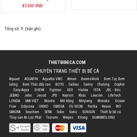
85.000 VNĐ
Hỗ trợ
Liên hệ
Tổng số:
1
(bản ghi)
THIETBIBECA.COM
CHUYÊN TRANG THIẾT BỊ BỂ CÁ
Aquael
AQUAFIN
AquaKoi VMC
Atman
BeamsWork
Bơm Tạt, Bơm
luồng
Bơm Thác đẩy cao
BOYU
Caibao
Camry
Chaning
Dophin
Easy-Aqua
EHEIM
Fujimac
GEX
Hailea
ISTA
JBL - Đức
JEBAO
Jebo
Jecod
JPD
Keyrsin
Khác
Leecom
LifeTech
LONDA
MAI VIỆT
Mastra
Mê Kông
Minjiang
Monaka
Ocean
Free
Odyssea
OKIKO
OMEGA
OU GECAI
Periha
Resun
RIO
SAKURA
Seachem
SERA
Sobo
Sonic
SUNSUN
Thiết bị bể cá
Thủy sản An Lộc Phát
Tsurumi
Weipro
Xilong
XUANMEILONG