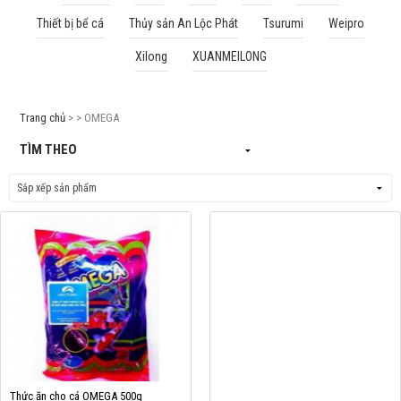
Thiết bị bể cá
Thủy sản An Lộc Phát
Tsurumi
Weipro
Cá rồng & Phụ kiện
Xilong
XUANMEILONG
Bể thủy sinh & Phụ kiện
Bể nước mặn & Phụ kiện
Trang chủ
> > OMEGA
Thi công hồ cá Koi
TÌM THEO
Giới thiệu
Dịch vụ
Dự Án
Cá Koi
Kiến thức
Tin tức
Bán Buôn
Thức ăn cho cá OMEGA 500g