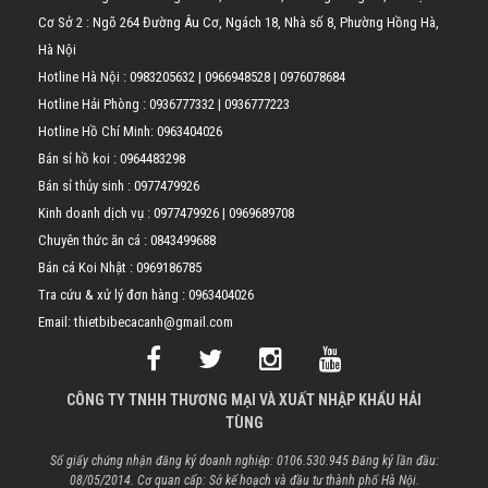
Cơ Sở 2 : Ngõ 264 Đường Âu Cơ, Ngách 18, Nhà số 8, Phường Hồng Hà,
Hà Nội
Hotline Hà Nội :
0983205632
|
0966948528
|
0976078684
Hotline Hải Phòng :
0936777332
|
0936777223
Hotline Hồ Chí Minh:
0963404026
Bán sỉ hồ koi :
0964483298
Bán sỉ thủy sinh :
0977479926
Kinh doanh dịch vụ :
0977479926
|
0969689708
Chuyên thức ăn cá :
0843499688
Bán cá Koi Nhật :
0969186785
Tra cứu & xử lý đơn hàng :
0963404026
Email: thietbibecacanh@gmail.com
CÔNG TY TNHH THƯƠNG MẠI VÀ XUẤT NHẬP KHẨU HẢI
TÙNG
Số giấy chứng nhận đăng ký doanh nghiệp: 0106.530.945 Đăng ký lần đầu:
08/05/2014. Cơ quan cấp: Sở kế hoạch và đầu tư thành phố Hà Nội.