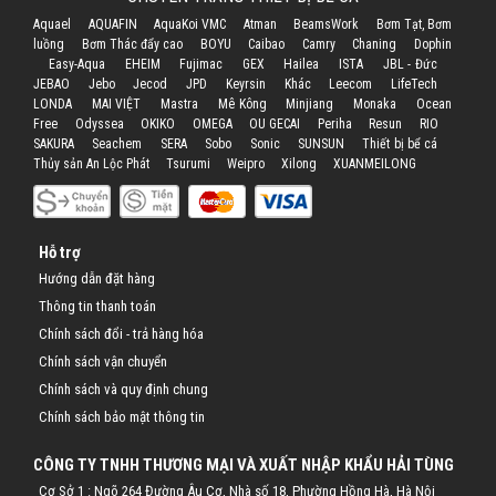
Aquael
AQUAFIN
AquaKoi VMC
Atman
BeamsWork
Bơm Tạt, Bơm
Hỗ trợ
luồng
Bơm Thác đẩy cao
BOYU
Caibao
Camry
Chaning
Dophin
Easy-Aqua
EHEIM
Fujimac
GEX
Hailea
ISTA
JBL - Đức
Liên hệ
JEBAO
Jebo
Jecod
JPD
Keyrsin
Khác
Leecom
LifeTech
LONDA
MAI VIỆT
Mastra
Mê Kông
Minjiang
Monaka
Ocean
Free
Odyssea
OKIKO
OMEGA
OU GECAI
Periha
Resun
RIO
SAKURA
Seachem
SERA
Sobo
Sonic
SUNSUN
Thiết bị bể cá
Thủy sản An Lộc Phát
Tsurumi
Weipro
Xilong
XUANMEILONG
Hỗ trợ
Hướng dẫn đặt hàng
Thông tin thanh toán
Chính sách đổi - trả hàng hóa
Chính sách vận chuyển
Chính sách và quy định chung
Chính sách bảo mật thông tin
CÔNG TY TNHH THƯƠNG MẠI VÀ XUẤT NHẬP KHẨU HẢI TÙNG
Cơ Sở 1 : Ngõ 264 Đường Âu Cơ, Nhà số 18, Phường Hồng Hà, Hà Nội