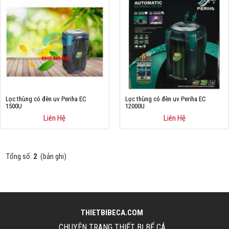
Cá rồng & Phụ kiện
Bể thủy sinh & Phụ kiện
Bể nước mặn & Phụ kiện
Thi công hồ cá Koi
Giới thiệu
Lọc thùng có đèn uv Periha EC
Lọc thùng có đèn uv Periha EC
1500U
12000U
Liên Hệ
Liên Hệ
Dịch vụ
Dự Án
Tổng số:
2
(bản ghi)
Cá Koi
Kiến thức
Tin tức
THIETBIBECA.COM
Bán Buôn
CHUYÊN TRANG THIẾT BỊ BỂ CÁ