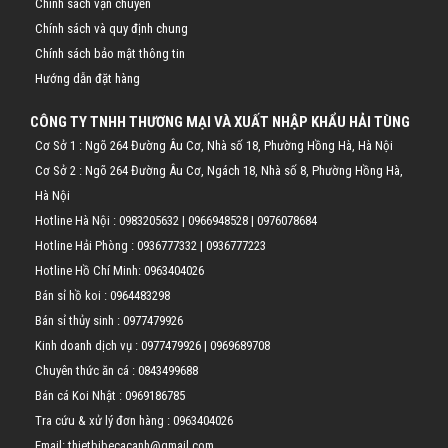
Chính sách vận chuyển
Chính sách và quy định chung
Chính sách bảo mật thông tin
Hướng dẫn đặt hàng
CÔNG TY TNHH THƯƠNG MẠI VÀ XUẤT NHẬP KHẨU HẢI TÙNG
Cơ Sở 1 : Ngõ 264 Đường Âu Cơ, Nhà số 18, Phường Hồng Hà, Hà Nội
Cơ Sở 2 : Ngõ 264 Đường Âu Cơ, Ngách 18, Nhà số 8, Phường Hồng Hà,
Hà Nội
Hotline Hà Nội :
0983205632
|
0966948528
|
0976078684
Hotline Hải Phòng :
0936777332
|
0936777223
Hotline Hồ Chí Minh:
0963404026
Bán sỉ hồ koi :
0964483298
Bán sỉ thủy sinh :
0977479926
Kinh doanh dịch vụ :
0977479926
|
0969689708
Chuyên thức ăn cá :
0843499688
Bán cá Koi Nhật :
0969186785
Tra cứu & xử lý đơn hàng :
0963404026
Email: thietbibecacanh@gmail.com