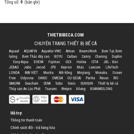
Tổng số:
9
(bản ghi)
THIETBIBECA.COM
CHUYÊN TRANG THIẾT BỊ BỂ CÁ
Aquael
AQUAFIN
AquaKoi VMC
Atman
BeamsWork
Bơm Tạt, Bơm
luồng
Bơm Thác đẩy cao
BOYU
Caibao
Camry
Chaning
Dophin
Easy-Aqua
EHEIM
Fujimac
GEX
Hailea
ISTA
JBL - Đức
JEBAO
Jebo
Jecod
JPD
Keyrsin
Khác
Leecom
LifeTech
LONDA
MAI VIỆT
Mastra
Mê Kông
Minjiang
Monaka
Ocean
Free
Odyssea
OKIKO
OMEGA
OU GECAI
Periha
Resun
RIO
SAKURA
Seachem
SERA
Sobo
Sonic
SUNSUN
Thiết bị bể cá
Thủy sản An Lộc Phát
Tsurumi
Weipro
Xilong
XUANMEILONG
Hỗ trợ
Thông tin thanh toán
Chính sách đổi - trả hàng hóa