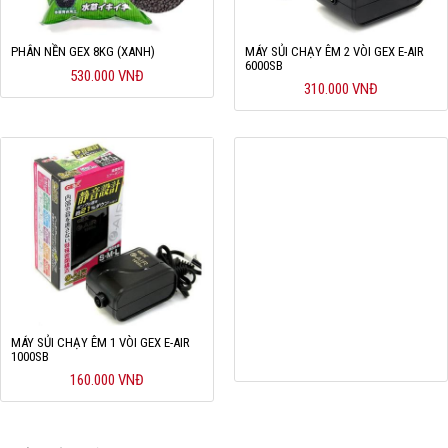
PHÂN NỀN GEX 8KG (XANH)
MÁY SỦI CHẠY ÊM 2 VÒI GEX E-AIR
6000SB
530.000 VNĐ
310.000 VNĐ
MÁY SỦI CHẠY ÊM 1 VÒI GEX E-AIR
1000SB
160.000 VNĐ