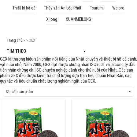
Thiết bị bể cá
Thủy sản An Lộc Phát
Tsurumi
Weipro
Cá rồng & Phụ kiện
Xilong
XUANMEILONG
Bể thủy sinh & Phụ kiện
Bể nước mặn & Phụ kiện
Trang chủ
> > GEX
Thi công hồ cá Koi
TÌM THEO
GEX là thương hiệu sản phẩm nổi tiếng của Nhật chuyên về thiết bị hồ cá cảnh,
Giới thiệu
vật nuôi nhỏ. Năm 2000, GEX đạt được chứng nhận ISO9001 và là công ty đầu
tiên nhận chứng chỉ ISO chuyên nghiệp dành cho thú nuôi của Nhật. Các sản
Dịch vụ
phẩm GEX đều được kiểm tra chất lượng dựa trên tiêu chuẩn Nhật Bản, các
quy tắc và tiêu chuẩn chất lượng nghiêm ngặt của GEX.
Dự Án
Cá Koi
Kiến thức
Tin tức
Bán Buôn