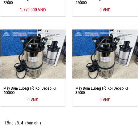
22000
450000
Hỗ trợ
1.770.000 VNĐ
0 VNĐ
Liên hệ
Máy Bơm Luồng Hồ Koi Jebao KF
Máy Bơm Luồng Hồ Koi Jebao KF
400000
35000
0 VNĐ
0 VNĐ
Tổng số:
4
(bản ghi)