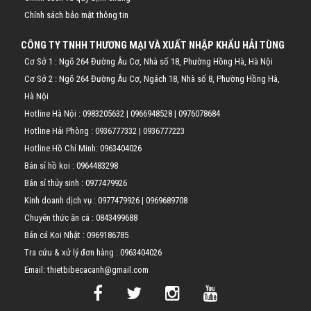
Chính sách bảo mật thông tin
CÔNG TY TNHH THƯƠNG MẠI VÀ XUẤT NHẬP KHẨU HẢI TÙNG
Cơ Sở 1 : Ngõ 264 Đường Âu Cơ, Nhà số 18, Phường Hồng Hà, Hà Nội
Cơ Sở 2 : Ngõ 264 Đường Âu Cơ, Ngách 18, Nhà số 8, Phường Hồng Hà,
Hà Nội
Hotline Hà Nội :
0983205632
|
0966948528
|
0976078684
Hotline Hải Phòng :
0936777332
|
0936777223
Hotline Hồ Chí Minh:
0963404026
Bán sỉ hồ koi :
0964483298
Bán sỉ thủy sinh :
0977479926
Kinh doanh dịch vụ :
0977479926
|
0969689708
Chuyên thức ăn cá :
0843499688
Bán cá Koi Nhật :
0969186785
Tra cứu & xử lý đơn hàng :
0963404026
Email: thietbibecacanh@gmail.com