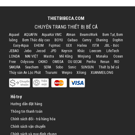
THIETBIBECA.COM
CHUYÊN TRANG THIẾT BỊ BỂ CÁ
Aquael
AQUAFIN
AquaKoi VMC
Atman
BeamsWork
Bơm Tạt, Bơm
luồng
Bơm Thác đẩy cao
BOYU
Caibao
Camry
Chaning
Dophin
Easy-Aqua
EHEIM
Fujimac
GEX
Hailea
ISTA
JBL - Đức
JEBAO
Jebo
Jecod
JPD
Keyrsin
Khác
Leecom
LifeTech
LONDA
MAI VIỆT
Mastra
Mê Kông
Minjiang
Monaka
Ocean
Free
Odyssea
OKIKO
OMEGA
OU GECAI
Periha
Resun
RIO
SAKURA
Seachem
SERA
Sobo
Sonic
SUNSUN
Thiết bị bể cá
Thủy sản An Lộc Phát
Tsurumi
Weipro
Xilong
XUANMEILONG
Hỗ trợ
Hướng dẫn đặt hàng
Thông tin thanh toán
Chính sách đổi - trả hàng hóa
Chính sách vận chuyển
Chính sách và quy định chung