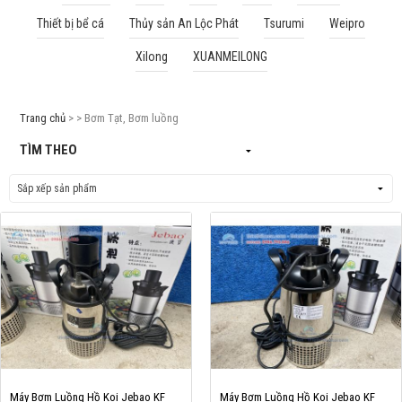
Thiết bị bể cá
Thủy sản An Lộc Phát
Tsurumi
Weipro
Cá rồng & Phụ kiện
Xilong
XUANMEILONG
Bể thủy sinh & Phụ kiện
Bể nước mặn & Phụ kiện
Trang chủ
> > Bơm Tạt, Bơm luồng
Thi công hồ cá Koi
TÌM THEO
Giới thiệu
Dịch vụ
Dự Án
Cá Koi
Kiến thức
Tin tức
Bán Buôn
Máy Bơm Luồng Hồ Koi Jebao KF
Máy Bơm Luồng Hồ Koi Jebao KF