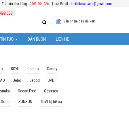
thietbibecacanh@gmail.com
Tra cứu đơn hàng :
0963.404.026
|
Email:
499.688
Sản phẩm bạn đã xem
TIN TỨC
BÁN BUÔN
LIÊN HỆ
ể cá cảnh
Tuyển Dụng
ặt thiết bị bể cá
Hoạt Động Công Ty
ao
BOYU
Caibao
Camry
 bể cả
Khuyến mại
BAO
Jebo
Jecod
JPD
onaka
Ocean Free
Odyssea
Sonic
SUNSUN
Thiết bị bể cá
ệc chăm sóc cá Koi