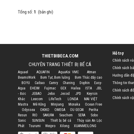
Tổng số:
1
(bản ghi)
Hỗ trợ
THIETBIBECA.COM
Chính sách và
CHUYÊN TRANG THIẾT BỊ BỂ CÁ
Chính sách bả
Aquael
AQUAFIN
AquaKoi VMC
Atman
Hướng dẫn đặ
BeamsWork
Bơm Tạt, Bơm luồng
Bơm Thác đẩy cao
Thông tin tha
BOYU
Caibao
Camry
Chaning
Dophin
Easy-
Aqua
EHEIM
Fujimac
GEX
Hailea
ISTA
JBL
Chính sách đổi
- Đức
JEBAO
Jebo
Jecod
JPD
Keyrsin
Chính sách vậ
Khác
Leecom
LifeTech
LONDA
MAI VIỆT
Mastra
Mê Kông
Minjiang
Monaka
Ocean Free
Odyssea
OKIKO
OMEGA
OU GECAI
Periha
Resun
RIO
SAKURA
Seachem
SERA
Sobo
Sonic
SUNSUN
Thiết bị bể cá
Thủy sản An Lộc
Phát
Tsurumi
Weipro
Xilong
XUANMEILONG