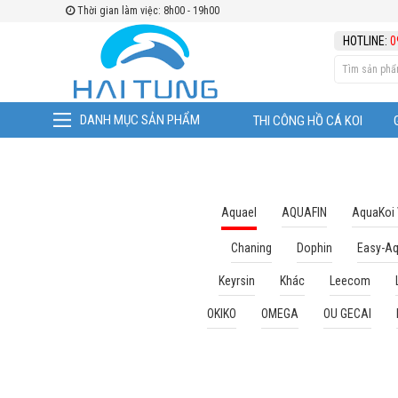
Thời gian làm việc: 8h00 - 19h00
TÌM THEO
HOTLINE:
0
DANH MỤC SẢN PHẨM
THI CÔNG HỒ CÁ KOI
Aquael
AQUAFIN
AquaKoi
Chaning
Dophin
Easy-A
Keyrsin
Khác
Leecom
OKIKO
OMEGA
OU GECAI