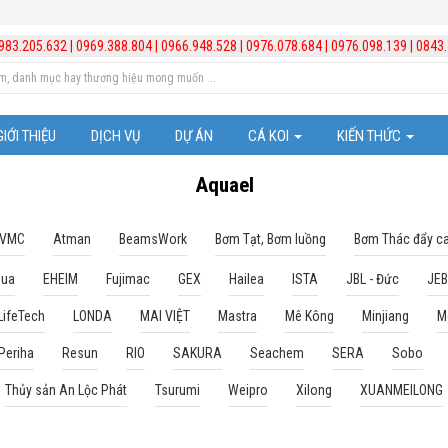
983.205.632
|
0969.388.804
|
0966.948.528
|
0976.078.684
|
0976.098.139
|
0843.
GIỚI THIỆU
DỊCH VỤ
DỰ ÁN
CÁ KOI
KIẾN THỨC
Cá Koi Nhật Bản
Kiến thức chăm sóc b
Aquael
Video hướng dẫn lắp đ
 VMC
Atman
BeamsWork
Bơm Tạt, Bơm luồng
Bơm Thác đẩy c
Quản lý và xử lý nước
qua
EHEIM
Fujimac
GEX
Hailea
ISTA
JBL - Đức
JE
LifeTech
LONDA
MAI VIỆT
Mastra
Mê Kông
Minjiang
M
Trị bệnh cho cá
Periha
Resun
RIO
SAKURA
Seachem
SERA
Sobo
Những chú ý trong vi
Thủy sản An Lộc Phát
Tsurumi
Weipro
Xilong
XUANMEILONG
Kiến thức hồ cá Koi