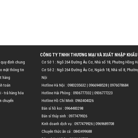
CÔNG TY TNHH THƯƠNG MẠI VÀ XUẤT NHẬP KHẨU
 quy định chung
Cơ Sở 1 : Ngõ 264 Đường Âu Cơ, Nhà số 18, Phường Hồng H
o mật thông tin
Cơ Sở 2 : Ngõ 264 Đường Âu Cơ, Ngách 18, Nhà số 8, Phườn
t hàng
Nội
nh toán
Hotline Hà Nội :
0983205632
|
0966948528
|
0976078684
 - trả hàng hóa
Hotline Hải Phòng :
0936777332
|
0936777223
n chuyển
Hotline Hồ Chí Minh:
0963404026
Bán sỉ hồ koi :
0964483298
Bán sỉ thủy sinh :
0977479926
Kinh doanh dịch vụ :
0977479926
|
0969689708
Chuyên thức ăn cá :
0843499688